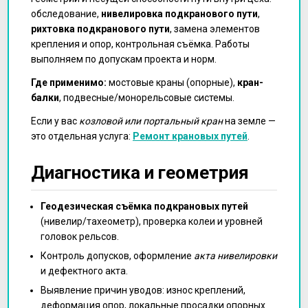
обследование,
нивелировка подкранового пути
,
рихтовка подкранового пути
, замена элементов
крепления и опор, контрольная съёмка. Работы
выполняем по допускам проекта и норм.
Где применимо:
мостовые краны (опорные),
кран-
балки
, подвесные/монорельсовые системы.
Если у вас
козловой или портальный кран
на земле —
это отдельная услуга:
Ремонт крановых путей
.
Диагностика и геометрия
Геодезическая съёмка подкрановых путей
(нивелир/тахеометр), проверка колеи и уровней
головок рельсов.
Контроль допусков, оформление
акта нивелировки
и дефектного акта.
Выявление причин уводов: износ креплений,
деформация опор, локальные просадки опорных