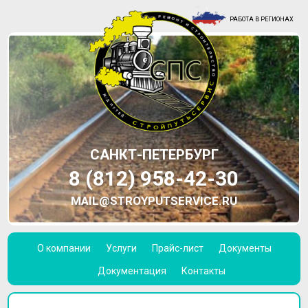
РАБОТА В РЕГИОНАХ
САНКТ-ПЕТЕРБУРГ
8 (812) 958-42-30
MAIL@STROYPUTSERVICE.RU
О компании
Услуги
Прайс-лист
Документы
Документация
Контакты