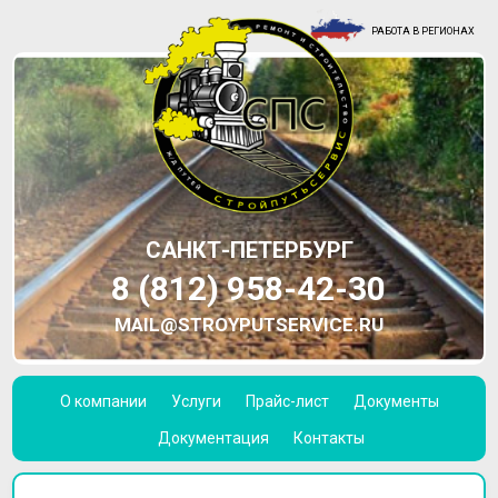
РАБОТА В РЕГИОНАХ
САНКТ-ПЕТЕРБУРГ
8 (812) 958-42-30
MAIL@STROYPUTSERVICE.RU
О компании
Услуги
Прайс-лист
Документы
Документация
Контакты