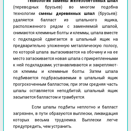
Технология замены железобетонных шпал
(переводных брусьев) во многом подобна
технологии
смены деревянных шпал
(брусьев):
удаляется балласт из шпального ящика,
расположенного рядом с заменяемой шпалой,
снимаются клеммные болты и клеммы, шпала вместе
с подкладкой сдвигается в шпальный ящик на
предва­рительно уложенную металлическую полосу,
по которой шпала вы­таскивается на обочину и на ее
место затаскивается новая шпала с прикрепленными
к ней подкладками; устанавливаются и закрепляют­
ся клеммы и клеммные болты. Затем шпала
подбивается подбрасыва­емым в шпальный ящик
прогрохоченным балластом, при этом сред­няя часть
шпалы оставляется неподбитой; шпальный ящик
засыпается балластом и трамбуется.
Если шпалы подбиты неплотно и балласт
загрязнен, в пути образуются выплески, ликвидация
которых весьма трудоемка. Выплески легче
предупредить, чем устранить.