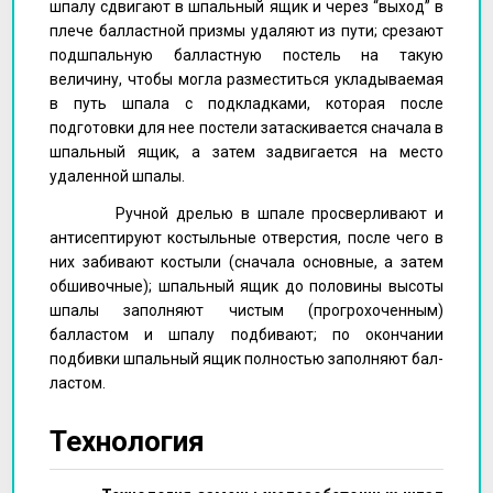
шпалу сдви­гают в шпальный ящик и через “выход” в
плече балластной призмы удаляют из пути; срезают
подшпальную балластную постель на такую
величину, чтобы могла разместиться укладываемая
в путь шпала с подкладками, которая после
подготовки для нее постели затаскивается сначала в
шпальный ящик, а затем задвигается на место
удаленной шпалы.
Ручной дрелью в шпале просверливают и
антисептируют костыль­ные отверстия, после чего в
них забивают костыли (сначала основные, а затем
обшивочные); шпальный ящик до половины высоты
шпалы заполняют чистым (прогрохоченным)
балластом и шпалу подбивают; по окончании
подбивки шпальный ящик полностью заполняют бал­
ластом.
Технология